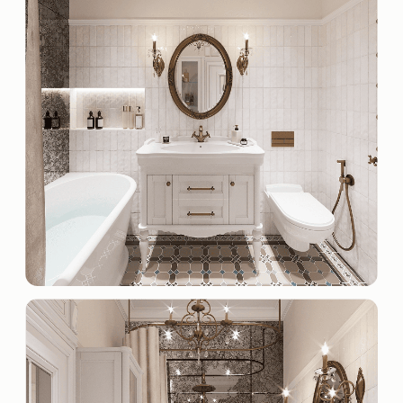
ИНФОРМАЦИЯ
Портфолио
Вопросы
Услуги
О нас
Этапы работы
КОНТАКТЫ
+ 7 (950) 139-82-28
Мессенджер MAX
г. Иркутск, ул. Ширямова 32
г. Москва, ул. Ямского Поля 26
ДАВАЙТЕ
ОБСУДИМ
ВАШ ПРОЕКТ?
Обсудить проект