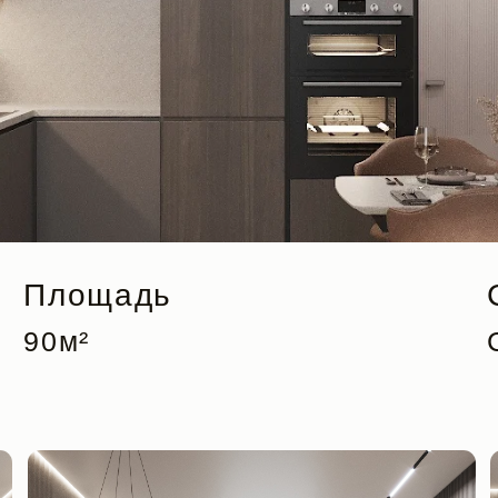
лощадь
Стиль
м²
Совреме